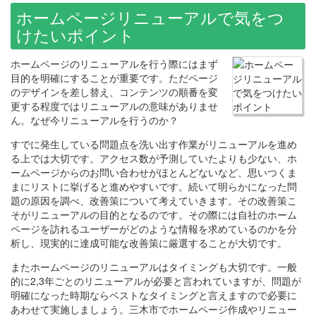
ホームページリニューアルで気をつ
けたいポイント
ホームページのリニューアルを行う際にはまず
目的を明確にすることが重要です。ただページ
のデザインを差し替え、コンテンツの順番を変
更する程度ではリニューアルの意味がありませ
ん。なぜ今リニューアルを行うのか？
すでに発生している問題点を洗い出す作業がリニューアルを進め
る上では大切です。アクセス数が予測していたよりも少ない、ホ
ームページからのお問い合わせがほとんどないなど、思いつくま
まにリストに挙げると進めやすいです。続いて明らかになった問
題の原因を調べ、改善策について考えていきます。その改善策こ
そがリニューアルの目的となるのです。その際には自社のホーム
ページを訪れるユーザーがどのような情報を求めているのかを分
析し、現実的に達成可能な改善策に厳選することが大切です。
またホームページのリニューアルはタイミングも大切です。一般
的に2,3年ごとのリニューアルが必要と言われていますが、問題が
明確になった時期ならベストなタイミングと言えますので必要に
あわせて実施しましょう。
三木市
で
ホームページ作成
やリニュー