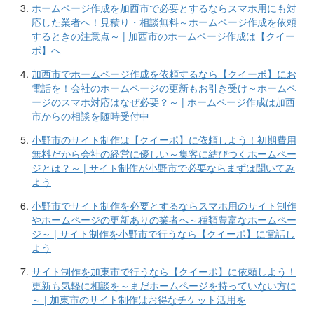
ホームページ作成を加西市で必要とするならスマホ用にも対
応した業者へ！見積り・相談無料～ホームページ作成を依頼
するときの注意点～ | 加西市のホームページ作成は【クイー
ポ】へ
加西市でホームページ作成を依頼するなら【クイーポ】にお
電話を！会社のホームページの更新もお引き受け～ホームペ
ージのスマホ対応はなぜ必要？～ | ホームページ作成は加西
市からの相談を随時受付中
小野市のサイト制作は【クイーポ】に依頼しよう！初期費用
無料だから会社の経営に優しい～集客に結びつくホームペー
ジとは？～ | サイト制作が小野市で必要ならまずは聞いてみ
よう
小野市でサイト制作を必要とするならスマホ用のサイト制作
やホームページの更新ありの業者へ～種類豊富なホームペー
ジ～ | サイト制作を小野市で行うなら【クイーポ】に電話し
よう
サイト制作を加東市で行うなら【クイーポ】に依頼しよう！
更新も気軽に相談を～まだホームページを持っていない方に
～ | 加東市のサイト制作はお得なチケット活用を