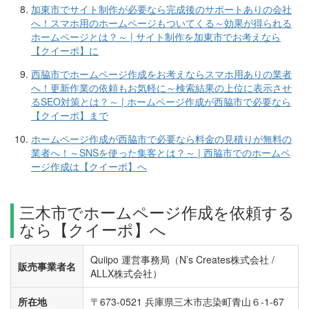
加東市でサイト制作が必要なら完成後のサポートありの会社
へ！スマホ用のホームページもついてくる～効果が得られる
ホームページとは？～ | サイト制作を加東市でお考えなら
【クイーポ】に
西脇市でホームページ作成をお考えならスマホ用ありの業者
へ！更新作業の依頼もお気軽に～検索結果の上位に表示させ
るSEO対策とは？～ | ホームページ作成が西脇市で必要なら
【クイーポ】まで
ホームページ作成が西脇市で必要なら料金の見積りが無料の
業者へ！～SNSを使った集客とは？～ | 西脇市でのホームペ
ージ作成は【クイーポ】へ
三木市でホームページ作成を依頼する
なら【クイーポ】へ
Quiipo 運営事務局（N’s Creates株式会社 /
販売事業者名
ALLX株式会社）
所在地
〒673-0521 兵庫県三木市志染町青山６-1-67