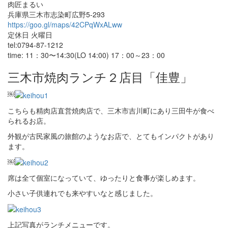
肉匠まるい
兵庫県三木市志染町広野5-293
https://goo.gl/maps/42CPqWxALww
定休日 火曜日
tel:0794-87-1212
time: 11：30〜14:30(LO 14:00) 17：00～23：00
三木市焼肉ランチ２店目「佳豊」
￼
こちらも精肉店直営焼肉店で、三木市吉川町にあり三田牛が食べ
られるお店。
外観が古民家風の旅館のようなお店で、とてもインパクトがあり
ます。
￼
席は全て個室になっていて、ゆったりと食事が楽しめます。
小さい子供連れでも来やすいなと感じました。
上記写真がランチメニューです。