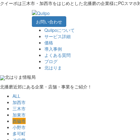
クイーポは三木市・加西市をはじめとした北播磨の企業様にPCスマホ
お問い合わせ
Quiipoについて
サービス詳細
価格
導入事例
よくある質問
ブログ
北はりま
北はりま情報局
北播磨近郊にある企業・店舗・事業をご紹介！
ALL
加西市
三木市
加東市
西脇市
小野市
多可町
その他